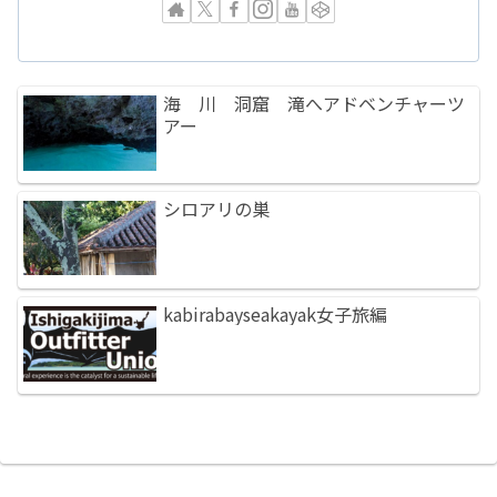
海 川 洞窟 滝へアドベンチャーツ
アー
シロアリの巣
kabirabayseakayak女子旅編