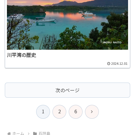
川平湾の歴史
2024.12.01
次のページ
次
1
2
6
へ
ホーム
石垣島