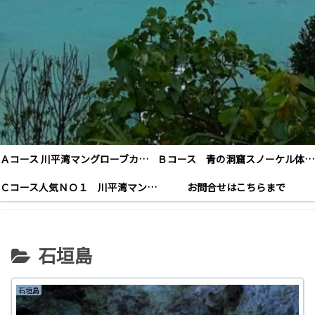
Ａコース 川平湾マングローブカヤックツアー＜お子様から年配の方までＯＫ施設が充実＞
Ｂコース 青の洞窟スノーケル体験＆滝あそび
Ｃコース人気ＮＯ１ 川平湾マングローブカヤック＆青の洞窟シュノーケル（ランチ付き）
お問合せはこちらまで
石垣島
石垣島